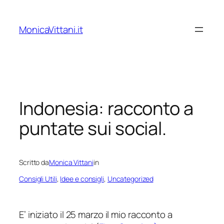
Vai
al
MonicaVittani.it
contenuto
Indonesia: racconto a
puntate sui social.
Scritto da
Monica Vittani
in
Consigli Utili
, 
Idee e consigli
, 
Uncategorized
E’ iniziato il 25 marzo il mio racconto a