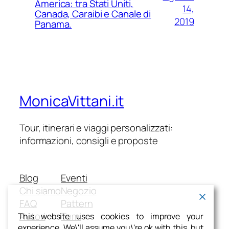
America: tra Stati Uniti,
14,
Canada, Caraibi e Canale di
2019
Panama.
MonicaVittani.it
Tour, itinerari e viaggi personalizzati:
informazioni, consigli e proposte
Blog
Eventi
Chi siamo
Negozio
FAQ
Pattern
Autori
Temi
This website uses cookies to improve your
experience. We\'ll assume you\'re ok with this, but