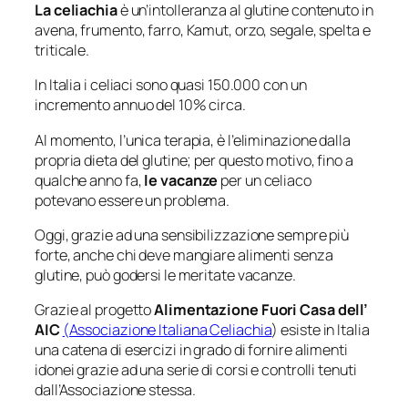
La celiachia
è un’intolleranza al glutine contenuto in
avena, frumento, farro, Kamut, orzo, segale, spelta e
triticale.
In Italia i celiaci sono quasi 150.000 con un
incremento annuo del 10% circa.
Al momento, l’unica terapia, è l’eliminazione dalla
propria dieta del glutine; per questo motivo, fino a
qualche anno fa,
le vacanze
per un celiaco
potevano essere un problema.
Oggi, grazie ad una sensibilizzazione sempre più
forte, anche chi deve mangiare alimenti senza
glutine, può godersi le meritate vacanze.
Grazie al progetto
Alimentazione Fuori Casa dell’
AIC
(Associazione Italiana Celiachia
) esiste in Italia
una catena di esercizi in grado di fornire alimenti
idonei grazie ad una serie di corsi e controlli tenuti
dall’Associazione stessa.