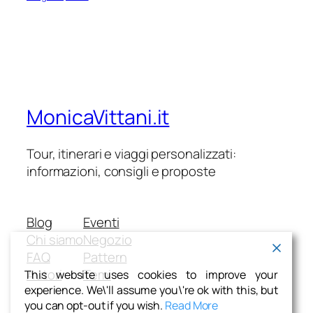
MonicaVittani.it
Tour, itinerari e viaggi personalizzati:
informazioni, consigli e proposte
Blog
Eventi
Chi siamo
Negozio
FAQ
Pattern
Autori
Temi
This website uses cookies to improve your
experience. We\'ll assume you\'re ok with this, but
you can opt-out if you wish.
Read More