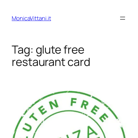
Vai
al
MonicaVittani.it
contenuto
Tag:
glute free
restaurant card