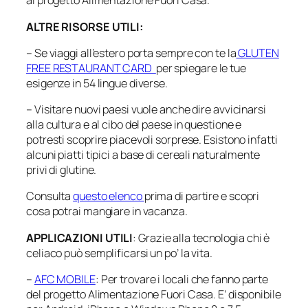
al progetto Alimentazione Fuori Casa.
ALTRE RISORSE UTILI:
– Se viaggi all’estero porta sempre con te la
GLUTEN
FREE RESTAURANT CARD
per spiegare le tue
esigenze in 54 lingue diverse.
– Visitare nuovi paesi vuole anche dire avvicinarsi
alla cultura e al cibo del paese in questione e
potresti scoprire piacevoli sorprese. Esistono infatti
alcuni piatti tipici a base di cereali naturalmente
privi di glutine.
Consulta
questo elenco
prima di partire e scopri
cosa potrai mangiare in vacanza.
APPLICAZIONI UTILI
: Grazie alla tecnologia chi è
celiaco può semplificarsi un po’ la vita.
–
AFC MOBILE
: Per trovare i locali che fanno parte
del progetto Alimentazione Fuori Casa. E’ disponibile