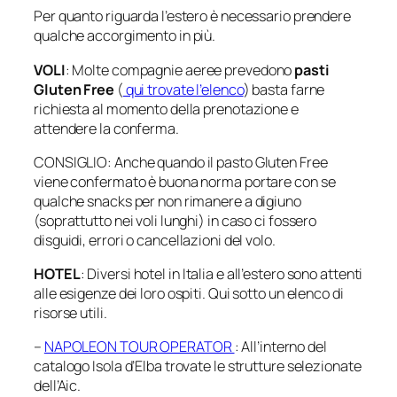
Per quanto riguarda l’estero è necessario prendere
qualche accorgimento in più.
VOLI
: Molte compagnie aeree prevedono
pasti
Gluten Free
(
qui trovate l’elenco
) basta farne
richiesta al momento della prenotazione e
attendere la conferma.
CONSIGLIO: Anche quando il pasto Gluten Free
viene confermato è buona norma portare con se
qualche snacks per non rimanere a digiuno
(soprattutto nei voli lunghi) in caso ci fossero
disguidi, errori o cancellazioni del volo.
HOTEL
: Diversi hotel in Italia e all’estero sono attenti
alle esigenze dei loro ospiti. Qui sotto un elenco di
risorse utili.
–
NAPOLEON TOUR OPERATOR
: All’interno del
catalogo Isola d’Elba trovate le strutture selezionate
dell’Aic.