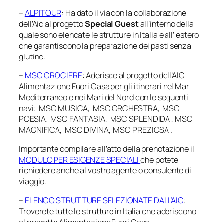
–
ALPITOUR
: Ha dato il via con la collaborazione
dell’Aic al progetto
Special Guest
all’interno della
quale sono elencate le strutture in Italia e all’ estero
che garantiscono la preparazione dei pasti senza
glutine.
–
MSC CROCIERE
: Aderisce al progetto dell’AIC
Alimentazione Fuori Casa per gli itinerari nel Mar
Mediterraneo e nei Mari del Nord con le seguenti
navi: MSC MUSICA, MSC ORCHESTRA, MSC
POESIA, MSC FANTASIA, MSC SPLENDIDA , MSC
MAGNIFICA, MSC DIVINA, MSC PREZIOSA .
Importante compilare all’atto della prenotazione il
MODULO PER ESIGENZE SPECIALI
che potete
richiedere anche al vostro agente o consulente di
viaggio.
–
ELENCO STRUTTURE SELEZIONATE DALL’AIC
:
Troverete tutte le strutture in Italia che aderiscono