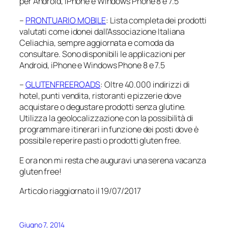
per Android, iPhone e Windows Phone 8 e 7.5
–
PRONTUARIO MOBILE
: Lista completa dei prodotti
valutati come idonei dall’Associazione Italiana
Celiachia, sempre aggiornata e comoda da
consultare. Sono disponibili le applicazioni per
Android, iPhone e Windows Phone 8 e 7.5
–
GLUTENFREEROADS
: Oltre 40.000 indirizzi di
hotel, punti vendita, ristoranti e pizzerie dove
acquistare o degustare prodotti senza glutine.
Utilizza la geolocalizzazione con la possibilità di
programmare itinerari in funzione dei posti dove è
possibile reperire pasti o prodotti gluten free.
E ora non mi resta che auguravi una serena vacanza
gluten free!
Articolo riaggiornato il 19/07/2017
Giugno 7, 2014