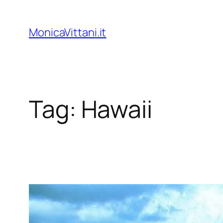
Vai
al
MonicaVittani.it
contenuto
Tag:
Hawaii