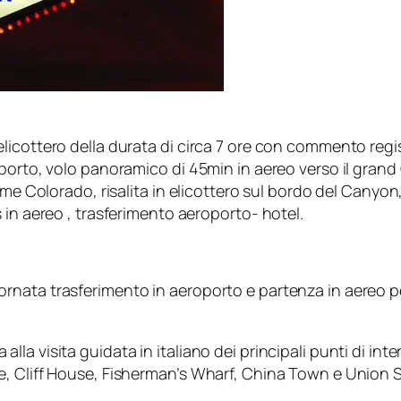
cottero della durata di circa 7 ore con commento registr
porto, volo panoramico di 45min in aereo verso il grand
iume Colorado, risalita in elicottero sul bordo del Cany
 in aereo , trasferimento aeroporto- hotel.
ata trasferimento in aeroporto e partenza in aereo per 
 visita guidata in italiano dei principali punti di inter
e, Cliff House, Fisherman’s Wharf, China Town e Union 