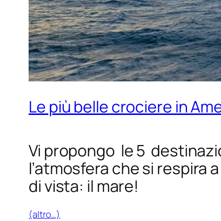
Le più belle crociere in Am
Vi propongo le 5 destinazion
l’atmosfera che si respira 
di vista: il mare!
(altro…)