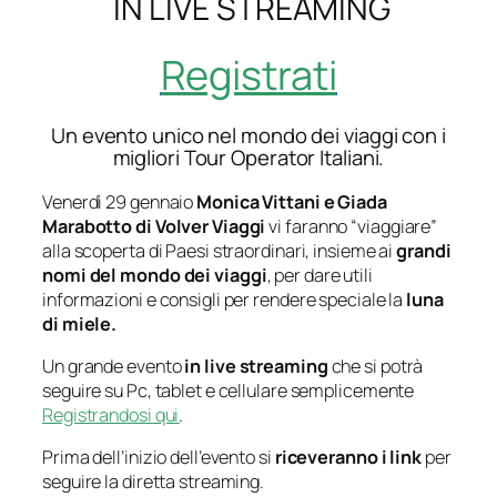
IN LIVE STREAMING
Registrati
Un evento unico nel mondo dei viaggi con i
migliori Tour Operator Italiani.
Venerdì 29 gennaio
Monica Vittani e Giada
Marabotto di Volver Viaggi
vi faranno “viaggiare”
alla scoperta di Paesi straordinari, insieme ai
grandi
nomi del mondo dei viaggi
, per dare utili
informazioni e consigli per rendere speciale la
luna
di miele.
Un grande evento
in live streaming
che si potrà
seguire su Pc, tablet e cellulare semplicemente
Registrandosi qui
.
Prima dell’inizio dell’evento si
riceveranno i link
per
seguire la diretta streaming.