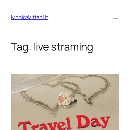
Vai
al
MonicaVittani.it
contenuto
Tag:
live straming