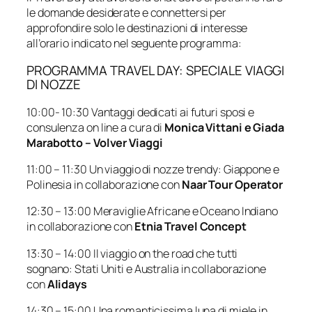
le domande desiderate e connettersi per
approfondire solo le destinazioni di interesse
all’orario indicato nel seguente programma:
PROGRAMMA TRAVEL DAY: SPECIALE VIAGGI
DI NOZZE
10:00- 10:30 Vantaggi dedicati ai futuri sposi e
consulenza on line a cura di
Monica Vittani e Giada
Marabotto – Volver Viaggi
11:00 – 11:30 Un viaggio di nozze trendy: Giappone e
Polinesia in collaborazione con
Naar Tour Operator
12:30 – 13:00 Meraviglie Africane e Oceano Indiano
in collaborazione con
Etnia Travel Concept
13:30 – 14:00 Il viaggio on the road che tutti
sognano: Stati Uniti e Australia in collaborazione
con
Alidays
14:30 – 15:00 Una romanticissima luna di miele in