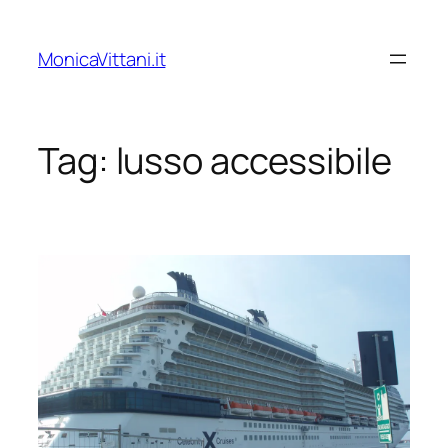
Vai
al
MonicaVittani.it
contenuto
Tag:
lusso accessibile