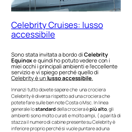
Celebrity Cruises: lusso
accessibile
Sono stata invitata a bordo di
Celebrity
Equinox
e quindi ho potuto vedere con i
miei occhi i principali ambienti e l’eccellente
servizio e vi spiego perché quello di
Celebrity è un
lusso accessibile
.
Innanzi tutto dovete sapere che una crociera
Celebrity è diversa rispetto ad una crociera che
potete fare sulle ben note Costa o Msc. In linea
generale lo
standard
della crociera è
più alto
, gli
ambienti sono molto curati e molto ampi, ( a parità di
stazza il numero di cabine presente su Celebrity è
inferiore proprio perché si vuole puntare ad una