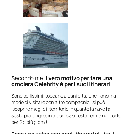
Secondo me
il vero motivo per fare una
crociera Celebrity è per i suoi itinerari
!
Sono bellissimi, toccano alcuni città che non si ha
modo di visitare con altre compagnie, si può
scoprire meglio il territorio in quanto la nave fa
soste più lunghe, in alcuni casi resta ferma nel porto
per 2 o più giorni!
Ecco una selezione degli itinerari più belli!