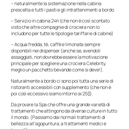
– naturalmente la sistemazione nella cabina
prescelta e tutti i pasti e gli intrattenimenti a bordo
– Servizio in cabina 24h (che non è così scontato
visto che altre compagnie di crociera non lo
includono per tutte le tipologie tariffarie di cabine)
– Acqua fredda, tè, caffè e limonata sempre
disponibili nei dispenser (anche se, avendoli
assaggiati, non dovrebbe essere la motivazione
principale per scegliere una crociera Celebrity,
meglio un pacchetto bevande come si deve!).
Naturalmente a bordo ci sono poi tutta una serie di
ristoranti accessibili con supplemento (che non è
poi così eccessivo siamo intorno ai 25$).
Da provare la Spa che offre una grande varietà di
trattamenti che attingono da diverse culture in tutto
il mondo. (Passiamo dai normali trattamenti di
bellezza all’agopuntura, a trattamenti medici e