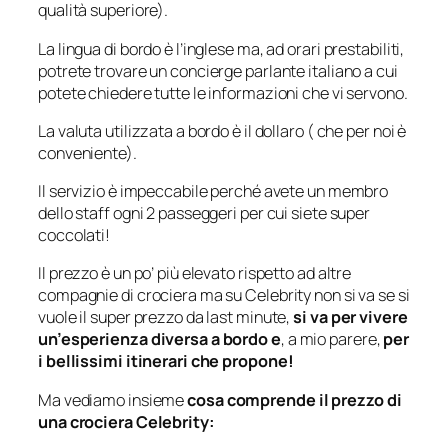
qualità superiore).
La lingua di bordo è l’inglese ma, ad orari prestabiliti,
potrete trovare un concierge parlante italiano a cui
potete chiedere tutte le informazioni che vi servono.
La valuta utilizzata a bordo è il dollaro ( che per noi è
conveniente).
Il servizio è impeccabile perché avete un membro
dello staff ogni 2 passeggeri per cui siete super
coccolati!
Il prezzo è un po’ più elevato rispetto ad altre
compagnie di crociera ma su Celebrity non si va se si
vuole il super prezzo da last minute,
si va per vivere
un’esperienza diversa a bordo e
, a mio parere,
per
i bellissimi itinerari che propone!
Ma vediamo insieme
cosa comprende il prezzo di
una crociera Celebrity: