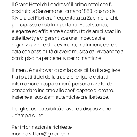
Il Grand Hotel de Londres è’ il primo hotel che fu
costruito a Sanremo nel lontano 1860, quando la
Riviera dei Fiori era frequentata da Zar, monarchi,
principesse e nobili importanti. Hotel storico,
elegante ed efficiente è costituito da ampi spazi in
stile liberty e vi garantisce una impeccabile
organizzazione di ricevimenti, matrimoni, cene di
gala con possibilità di avere musica dal vivo anche a
bordo piscina per cene super romantiche!
IL menù è molto vario con la possibilità di scegliere
tra i piatti tipici della tradizione ligure e piatti
internazionali oppure menù personalizzato da
concordare insieme allo chef, capace di creare,
insieme al suo staff, autentiche prelibatezze.
Per gli sposi possibilità di avere a disposizione
un’ampia suite.
Per informazioni e richieste:
monica.vittani@gmail.com