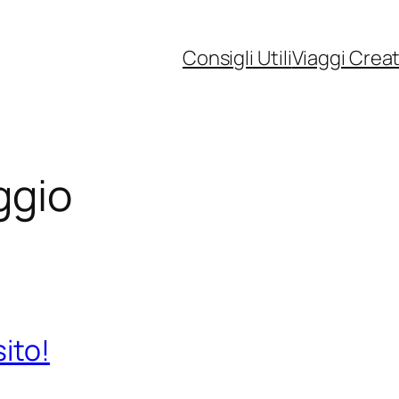
Consigli Utili
Viaggi Creat
ggio
ito!