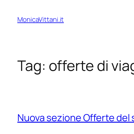
Vai
al
MonicaVittani.it
contenuto
Tag:
offerte di via
Nuova sezione Offerte del s