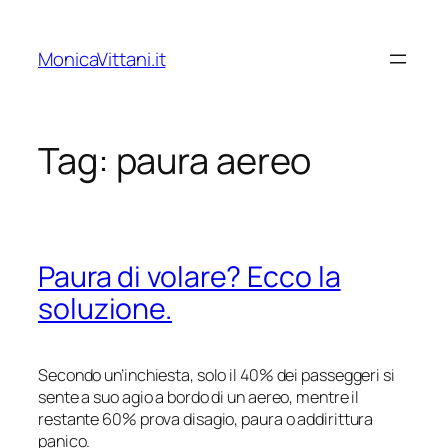
Vai
al
MonicaVittani.it
contenuto
Tag:
paura aereo
Paura di volare? Ecco la
soluzione.
Secondo un’inchiesta, solo il 40% dei passeggeri si
sente a suo agio a bordo di un aereo, mentre il
restante 60% prova disagio, paura o addirittura
panico.