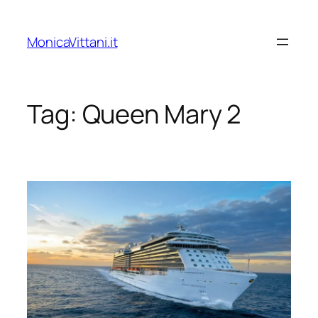
Vai
al
MonicaVittani.it
contenuto
Tag:
Queen Mary 2