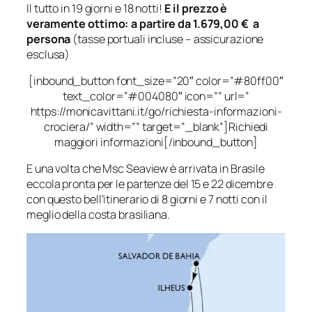
Il tutto in 19 giorni e 18 notti!
E il prezzo è
veramente ottimo: a partire da 1.679,00 € a
persona
(tasse portuali incluse – assicurazione
esclusa)
[inbound_button font_size=”20″ color=”#80ff00″
text_color=”#004080″ icon=”” url=”
https://monicavittani.it/go/richiesta-informazioni-
crociera/” width=”” target=”_blank”]Richiedi
maggiori informazioni[/inbound_button]
E una volta che Msc Seaview è arrivata in Brasile
eccola pronta per le partenze del 15 e 22 dicembre
con questo bell’itinerario di 8 giorni e 7 notti con il
meglio della costa brasiliana.