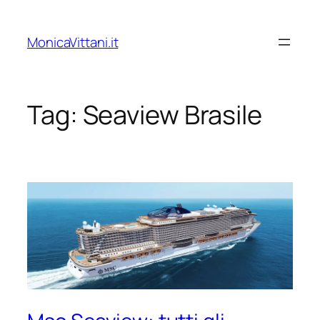
Vai
al
MonicaVittani.it
contenuto
Tag:
Seaview Brasile