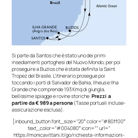
Si parte da Santos che è stato uno dei primi
insediamenti portoghesi del Nuovo Mondo, per poi
proseguire a Buzios che è stata definita la Saint
Tropez del Brasile. L’itinerario prosegue poi
toccando i porti di Salvador de Bahia, Ilheus e Ilha
Grande che comprende 193 Kmq di giungla,
bellissime spiagge e rovine storiche.
Prezzi a
partire da € 989 a persona
(Tasse portuali incluse-
assicurazione esclusa).
[inbound_button font_size=”20″ color=”#80ff00″
text_color=”#004080″ icon=”” url=”
https://monicavittani.it/go/richiesta-informazioni-