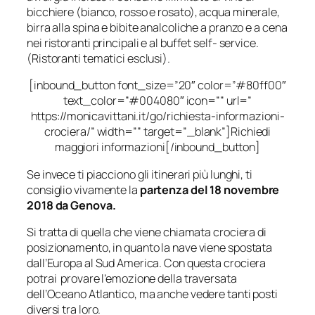
bicchiere (bianco, rosso e rosato), acqua minerale,
birra alla spina e bibite analcoliche a pranzo e a cena
nei ristoranti principali e al buffet self- service.
(Ristoranti tematici esclusi).
[inbound_button font_size=”20″ color=”#80ff00″
text_color=”#004080″ icon=”” url=”
https://monicavittani.it/go/richiesta-informazioni-
crociera/” width=”” target=”_blank”]Richiedi
maggiori informazioni[/inbound_button]
Se invece ti piacciono gli itinerari più lunghi, ti
consiglio vivamente la
partenza del 18 novembre
2018 da Genova.
Si tratta di quella che viene chiamata crociera di
posizionamento, in quanto la nave viene spostata
dall’Europa al Sud America. Con questa crociera
potrai provare l’emozione della traversata
dell’Oceano Atlantico, ma anche vedere tanti posti
diversi tra loro.