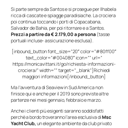
Si parte sempre da Santos e si prosegue per Ilhabela
ricca di cascate e spiagge paradisiache. La crociera
poi continua toccando i porti di Copacabana,
Salvador de Bahia, per poi ritornare e a Santos.
Prezzi a partire da € 2.179,00 a persona
(tasse
portuali incluse- assicurazione esclusa).
[inbound_button font_size=”20″ color=”#80ff00″
text_color=”#004080″ icon=”” url=”
https://monicavittani.it/go/richiesta-informazioni-
crociera/” width=”” target=”_blank”]Richiedi
maggiori informazioni[/inbound_button]
Ma l’avventura di Seaview in Sud America non
finisce qui e anche per il 2019 sono previste altre
partenze nei mesi gennaio, febbraio e marzo.
Anche i clienti più esigenti saranno soddisfatti
perchè a bordo troveranno l’area esclusiva di
Msc
Yacht Club,
un elegante ambiente da club privato