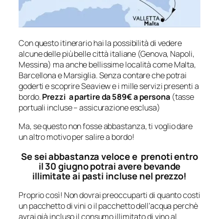
Con questo itinerario hai la possibilità di vedere
alcune delle più belle città italiane (Genova, Napoli,
Messina) ma anche bellissime località come Malta,
Barcellona e Marsiglia. Senza contare che potrai
goderti e scoprire Seaview e i mille servizi presenti a
bordo.
Prezzi a partire da 589€ a persona
(tasse
portuali incluse – assicurazione esclusa)
Ma, se questo non fosse abbastanza, ti voglio dare
un altro motivo per salire a bordo!
Se sei abbastanza veloce e prenoti entro
il 30 giugno potrai avere bevande
illimitate ai pasti incluse nel prezzo!
Proprio così! Non dovrai preoccuparti di quanto costi
un pacchetto di vini o il pacchetto dell’acqua perchè
avrai già incluso il consumo illimitato di vino al