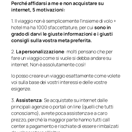
Perché affidarsi a me e non acquistare su
internet, 5 motivazioni:
1. Il viaggio non è semplicemente l’insieme di volo +
hotel ma ha 1000 sfaccettature, per cui
sono in
grado di darvi le giuste informazioni e i giusti
consigli sulla vostra meta preferita.
2.
La personalizzazione
: molti pensano che per
fare un viaggio come si vuole si debba andare su
internet. Non è assolutamente così!
Io posso creare un viaggio esattamente come volete
voi sulla base dei vostri interessi e delle vostre
esigenze.
3.
Assistenza
: Se acquistate su internet dalle
principali agenzie o portali on line (quelli che tutti
conosciamo), avrete poca assistenza e a caro
prezzo, perché la maggior parte hanno tutti call
center a pagamento e rischiate di essere rimbalzati