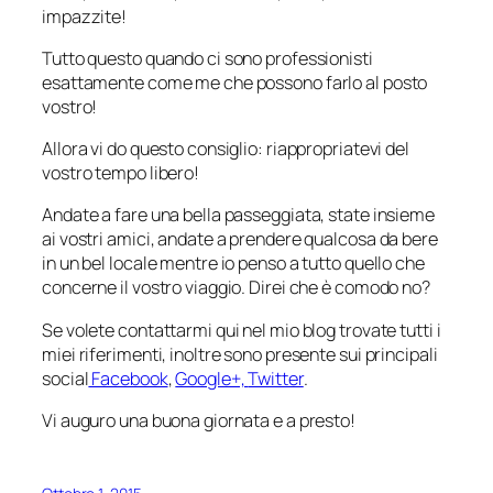
impazzite!
Tutto questo quando ci sono professionisti
esattamente come me che possono farlo al posto
vostro!
Allora vi do questo consiglio: riappropriatevi del
vostro tempo libero!
Andate a fare una bella passeggiata, state insieme
ai vostri amici, andate a prendere qualcosa da bere
in un bel locale mentre io penso a tutto quello che
concerne il vostro viaggio. Direi che è comodo no?
Se volete contattarmi qui nel mio blog trovate tutti i
miei riferimenti, inoltre sono presente sui principali
social
Facebook
,
Google+,
Twitter
.
Vi auguro una buona giornata e a presto!