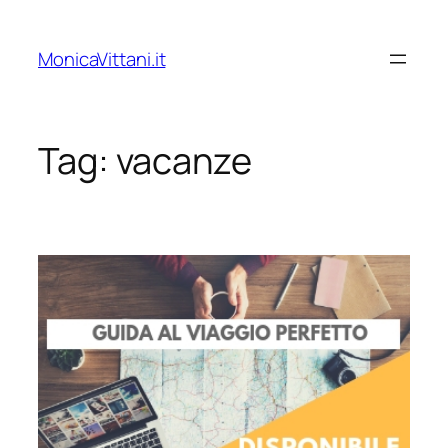
Vai
al
MonicaVittani.it
contenuto
Tag:
vacanze