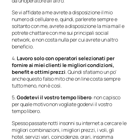
da un’operatore all’altro.
Se vi affidate a me avrete a disposizione il mio
numero di cellulare e, quindi, parlerete sempre e
soltanto con me, avrete a disposizione la mia mail e
potrete chattare con me sui principali social
network, e non costa nulla per cui avrete un altro
beneficio.
4.
Lavoro solo con operatori selezionati per
fornire ai miei clienti le migliori condizioni,
benefit e ottimi prezzi
. Quindi sfatiamo un po’
anche questo falso mito che on line costa sempre
tutto meno, non è così.
5.
Godetevi il vostro tempo libero
: non capisco
per quale motivo non vogliate godervi il vostro
tempo libero.
Spesso passate notti insonni su internet a cercare le
migliori combinazioni, i migliori prezzi, i voli, gli
hotel, servizi vari, coincidenze, orari, insomma