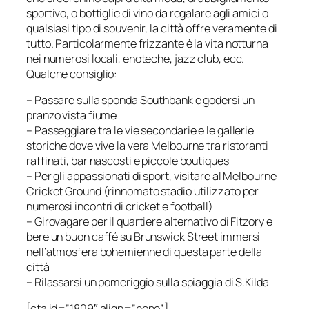
sportivo, o bottiglie di vino da regalare agli amici o
qualsiasi tipo di souvenir, la città offre veramente di
tutto. Particolarmente frizzante è la vita notturna
nei numerosi locali, enoteche, jazz club, ecc.
Qualche consiglio:
– Passare sulla sponda Southbank e godersi un
pranzo vista fiume
– Passeggiare tra le vie secondarie e le gallerie
storiche dove vive la vera Melbourne tra ristoranti
raffinati, bar nascosti e piccole boutiques
– Per gli appassionati di sport, visitare al Melbourne
Cricket Ground (rinnomato stadio utilizzato per
numerosi incontri di cricket e football)
– Girovagare per il quartiere alternativo di Fitzory e
bere un buon caffé su Brunswick Street immersi
nell’atmosfera bohemienne di questa parte della
città
– Rilassarsi un pomeriggio sulla spiaggia di S.Kilda
[cta id=”1809″ align=”none”]