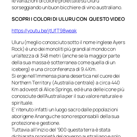
le variazioni di colore proiettate su Uluru
sorseggiando un buon bicchiere di vino australiano.
SCOPRI I COLORI DI ULURU CON QUESTO VIDEO
https://youtu.be/jtUfT98weak
Uluru (meglio conosciuto sotto il nome inglese Ayers
Rock) è uno dei monoliti più grandi al mondo con
un’altezza di 348 metri (anche se la maggior parte
della sua massa è sotterranea come quella di un
iceberg) e una circonferenza di 9.4 Km.
Si erge nell’immensa piana desertica nel cuore dei
Northern Territory (Australia centrale) a circa 440
Km ad ovest di Alice Springs, ed è una delle icone più
conosciute dell’Australia per il suo valore naturale e
spirituale.
E’ ritenuto infatti un luogo sacro dalle popolazioni
aborigene Anangu che sono responsabili della sua
protezione e gestione.
Tuttavia all’inizio del ‘900 questa terra è stata
dichiarata proprietà del governo australiano e solo