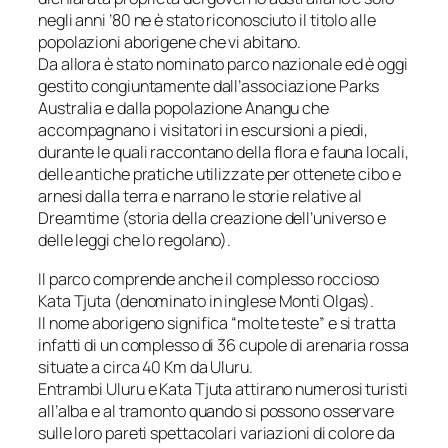
negli anni ’80 ne è stato riconosciuto il titolo alle
popolazioni aborigene che vi abitano.
Da allora è stato nominato parco nazionale ed è oggi
gestito congiuntamente dall’associazione Parks
Australia e dalla popolazione Anangu che
accompagnano i visitatori in escursioni a piedi,
durante le quali raccontano della flora e fauna locali,
delle antiche pratiche utilizzate per ottenete cibo e
arnesi dalla terra e narrano le storie relative al
Dreamtime (storia della creazione dell’universo e
delle leggi che lo regolano).
Il parco comprende anche il complesso roccioso
Kata Tjuta (denominato in inglese Monti Olgas).
Il nome aborigeno significa “molte teste” e si tratta
infatti di un complesso di 36 cupole di arenaria rossa
situate a circa 40 Km da Uluru.
Entrambi Uluru e Kata Tjuta attirano numerosi turisti
all’alba e al tramonto quando si possono osservare
sulle loro pareti spettacolari variazioni di colore da