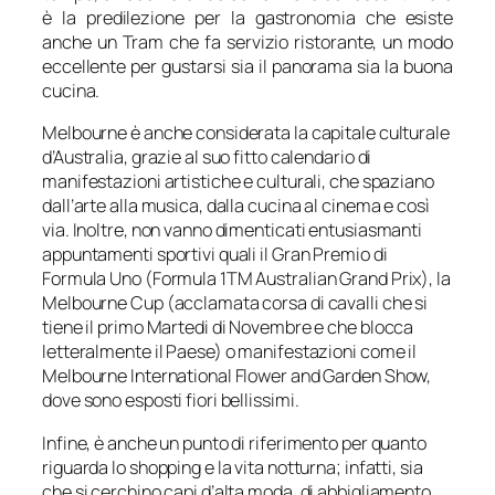
è la predilezione per la gastronomia che esiste
anche un Tram che fa servizio ristorante, un modo
eccellente per gustarsi sia il panorama sia la buona
cucina.
Melbourne è anche considerata la capitale culturale
d’Australia, grazie al suo fitto calendario di
manifestazioni artistiche e culturali, che spaziano
dall’arte alla musica, dalla cucina al cinema e così
via. Inoltre, non vanno dimenticati entusiasmanti
appuntamenti sportivi quali il Gran Premio di
Formula Uno (Formula 1TM Australian Grand Prix), la
Melbourne Cup (acclamata corsa di cavalli che si
tiene il primo Martedi di Novembre e che blocca
letteralmente il Paese) o manifestazioni come il
Melbourne International Flower and Garden Show,
dove sono esposti fiori bellissimi.
Infine, è anche un punto di riferimento per quanto
riguarda lo shopping e la vita notturna; infatti, sia
che si cerchino capi d’alta moda, di abbigliamento