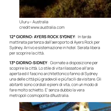
Uluru – Australia
credit www.australia.com
12° GIORNO: AYERS ROCK SYDNEY
: In tarda
mattinata partenza dall’aeroporto di Ayers Rock per
Sydney. Arrivo e sistemazione in hotel. Serata libera
per scoprire la città.
13° GIORNO:SIDNEY
: Giornate a disposizione per
scoprire la città. Lo stile di vita rilassato e all’aria
aperta ed il fascino architettonico fanno di Sydney
una delle città più gradevoli e più facili da visitare. Gli
abitanti sono cordiali e pieni di vita, con un modo di
fare molto schietto. E’ senza dubbio la vera
metropoli cosmopolita d’Australia.