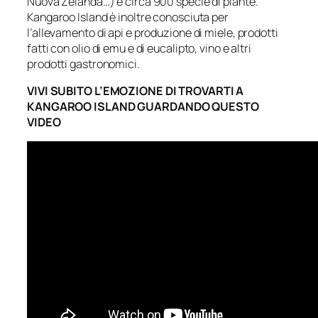
Nuova Zelanda…) e circa 900 specie di piante.
Kangaroo Island è inoltre conosciuta per
l’allevamento di api e produzione di miele, prodotti
fatti con olio di emu e di eucalipto, vino e altri
prodotti gastronomici.
VIVI SUBITO L’EMOZIONE DI TROVARTI A
KANGAROO ISLAND GUARDANDO QUESTO
VIDEO