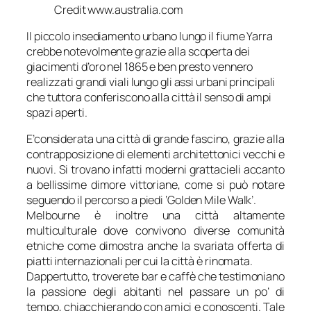
Credit www.australia.com
Il piccolo insediamento urbano lungo il fiume Yarra
crebbe notevolmente grazie alla scoperta dei
giacimenti d’oro nel 1865 e ben presto vennero
realizzati grandi viali lungo gli assi urbani principali
che tuttora conferiscono alla città il senso di ampi
spazi aperti.
E’considerata una città di grande fascino, grazie alla
contrapposizione di elementi architettonici vecchi e
nuovi. Si trovano infatti moderni grattacieli accanto
a bellissime dimore vittoriane, come si può notare
seguendo il percorso a piedi ‘Golden Mile Walk’.
Melbourne è inoltre una città altamente
multiculturale dove convivono diverse comunità
etniche come dimostra anche la svariata offerta di
piatti internazionali per cui la città è rinomata.
Dappertutto, troverete bar e caffè che testimoniano
la passione degli abitanti nel passare un po’ di
tempo, chiacchierando con amici e conoscenti. Tale