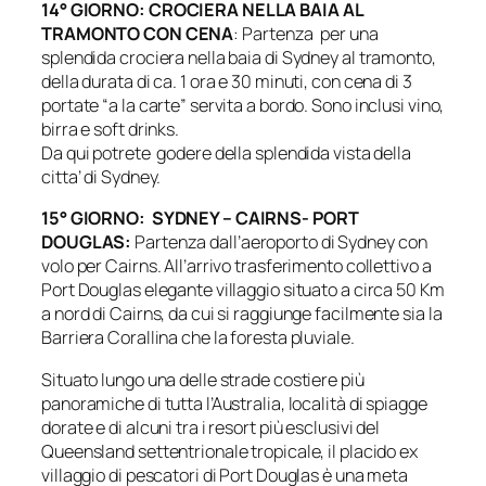
14° GIORNO: CROCIERA NELLA BAIA AL
TRAMONTO CON CENA
: Partenza per una
splendida crociera nella baia di Sydney al tramonto,
della durata di ca. 1 ora e 30 minuti, con cena di 3
portate “a la carte” servita a bordo. Sono inclusi vino,
birra e soft drinks.
Da qui potrete godere della splendida vista della
citta’ di Sydney.
15° GIORNO: SYDNEY – CAIRNS- PORT
DOUGLAS:
Partenza dall’aeroporto di Sydney con
volo per Cairns. All’arrivo trasferimento collettivo a
Port Douglas elegante villaggio situato a circa 50 Km
a nord di Cairns, da cui si raggiunge facilmente sia la
Barriera Corallina che la foresta pluviale.
Situato lungo una delle strade costiere più
panoramiche di tutta l’Australia, località di spiagge
dorate e di alcuni tra i resort più esclusivi del
Queensland settentrionale tropicale, il placido ex
villaggio di pescatori di Port Douglas è una meta