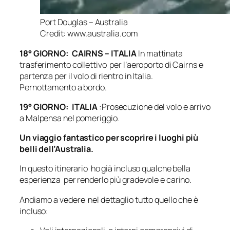
Port Douglas – Australia
Credit: www.australia.com
18° GIORNO: CAIRNS – ITALIA
In mattinata
trasferimento collettivo per l’aeroporto di Cairns e
partenza per il volo di rientro in Italia.
Pernottamento a bordo.
19° GIORNO: ITALIA
:Prosecuzione del volo e arrivo
a Malpensa nel pomeriggio.
Un viaggio fantastico per scoprire i luoghi più
belli dell’Australia.
In questo itinerario ho già incluso qualche bella
esperienza per renderlo più gradevole e carino.
Andiamo a vedere nel dettaglio tutto quello che è
incluso: