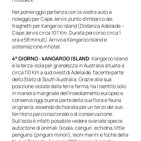
Nel pomeriggio partenza con la vostra auto a
noleggio per Cape Jervis punto d’imbarco dei
traghetti per Kangaroo Island (Distanza Adelaide –
Cape Jervis circa 107 Km. Durata percorso circa 1
ora e 58 minuti). Arrivo a Kangaroo Island e
sistemazione in hotel.
4° GIORNO : kANGAROO ISLAND
: Kangaroo Island
è la terza isola per grandezza in Australia situata a
circa 110 Km a sud ovest di Adelaide, facente parte
dello Stato di South Australia. Grazie alla sua
posizione isolata dalla terra ferma, ha risentito solo
in maniera marginale dell’insediamento europeo e
conserva oggi buona parte della sua flora e fauna
originaria, essendo dichiarata per un terzo del suo
territorio parco nazionale o di conservazione.
Sull’isola è infatti possibile vedere svariate specie
autoctone di animali (koala, canguri, echidna, little
penguins (pinguini minori), leoni marini e foche della