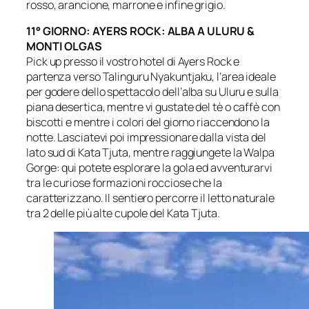
rosso, arancione, marrone e infine grigio.
11° GIORNO: AYERS ROCK: ALBA A ULURU &
MONTI OLGAS
Pick up presso il vostro hotel di Ayers Rock e
partenza verso Talinguru Nyakuntjaku, l’area ideale
per godere dello spettacolo dell’alba su Uluru e sulla
piana desertica, mentre vi gustate del tè o caffè con
biscotti e mentre i colori del giorno riaccendono la
notte. Lasciatevi poi impressionare dalla vista del
lato sud di Kata Tjuta, mentre raggiungete la Walpa
Gorge: qui potete esplorare la gola ed avventurarvi
tra le curiose formazioni rocciose che la
caratterizzano. Il sentiero percorre il letto naturale
tra 2 delle più alte cupole del Kata Tjuta.