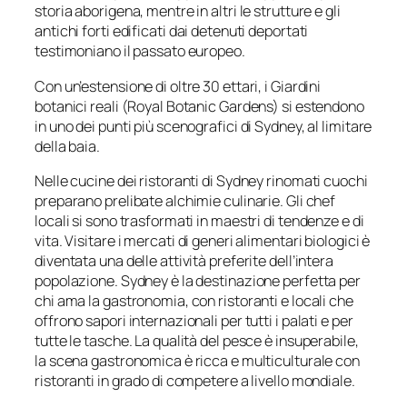
storia aborigena, mentre in altri le strutture e gli
antichi forti edificati dai detenuti deportati
testimoniano il passato europeo.
Con un’estensione di oltre 30 ettari, i Giardini
botanici reali (Royal Botanic Gardens) si estendono
in uno dei punti più scenografici di Sydney, al limitare
della baia.
Nelle cucine dei ristoranti di Sydney rinomati cuochi
preparano prelibate alchimie culinarie. Gli chef
locali si sono trasformati in maestri di tendenze e di
vita. Visitare i mercati di generi alimentari biologici è
diventata una delle attività preferite dell’intera
popolazione. Sydney è la destinazione perfetta per
chi ama la gastronomia, con ristoranti e locali che
offrono sapori internazionali per tutti i palati e per
tutte le tasche. La qualità del pesce è insuperabile,
la scena gastronomica è ricca e multiculturale con
ristoranti in grado di competere a livello mondiale.