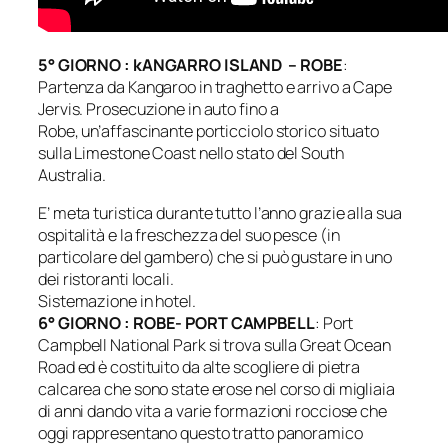
5° GIORNO : kANGARRO ISLAND – ROBE
:
Partenza da Kangaroo in traghetto e arrivo a Cape
Jervis. Prosecuzione in auto fino a
Robe, un’affascinante porticciolo storico situato
sulla Limestone Coast nello stato del South
Australia.
E’ meta turistica durante tutto l’anno grazie alla sua
ospitalità e la freschezza del suo pesce (in
particolare del gambero) che si può gustare in uno
dei ristoranti locali.
Sistemazione in hotel.
6° GIORNO : ROBE- PORT CAMPBELL
: Port
Campbell National Park si trova sulla Great Ocean
Road ed è costituito da alte scogliere di pietra
calcarea che sono state erose nel corso di migliaia
di anni dando vita a varie formazioni rocciose che
oggi rappresentano questo tratto panoramico