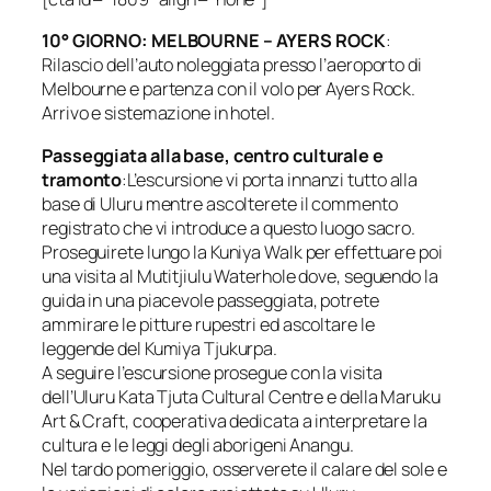
10° GIORNO: MELBOURNE – AYERS ROCK
:
Rilascio dell’auto noleggiata presso l’aeroporto di
Melbourne e partenza con il volo per Ayers Rock.
Arrivo e sistemazione in hotel.
Passeggiata alla base, centro culturale e
tramonto
:L’escursione vi porta innanzi tutto alla
base di Uluru mentre ascolterete il commento
registrato che vi introduce a questo luogo sacro.
Proseguirete lungo la Kuniya Walk per effettuare poi
una visita al Mutitjiulu Waterhole dove, seguendo la
guida in una piacevole passeggiata, potrete
ammirare le pitture rupestri ed ascoltare le
leggende del Kumiya Tjukurpa.
A seguire l’escursione prosegue con la visita
dell’Uluru Kata Tjuta Cultural Centre e della Maruku
Art & Craft, cooperativa dedicata a interpretare la
cultura e le leggi degli aborigeni Anangu.
Nel tardo pomeriggio, osserverete il calare del sole e