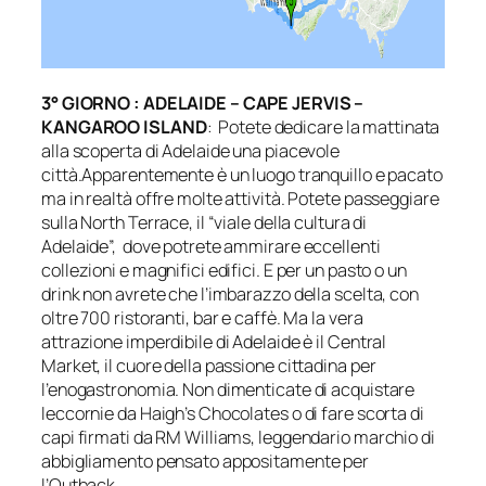
3° GIORNO : ADELAIDE – CAPE JERVIS –
KANGAROO ISLAND
: Potete dedicare la mattinata
alla scoperta di Adelaide una piacevole
città.Apparentemente è un luogo tranquillo e pacato
ma in realtà offre molte attività. Potete passeggiare
sulla North Terrace, il “viale della cultura di
Adelaide”, dove potrete ammirare eccellenti
collezioni e magnifici edifici. E per un pasto o un
drink non avrete che l’imbarazzo della scelta, con
oltre 700 ristoranti, bar e caffè. Ma la vera
attrazione imperdibile di Adelaide è il Central
Market, il cuore della passione cittadina per
l’enogastronomia. Non dimenticate di acquistare
leccornie da Haigh’s Chocolates o di fare scorta di
capi firmati da RM Williams, leggendario marchio di
abbigliamento pensato appositamente per
l’Outback.