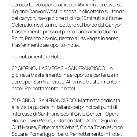
aeroporto, volo panoramico di 45min in aereo verso
il grand Canyon West, discesa in elicottero sul fondo
del canyon, navigazione di circa 15 minuti sul fiume
Colorado, risalita in elicottero sul bordo del Canyon,
trasferimento presso il punto panoramico Guano
Point, Pranzo pic-nic, rientro a Las Vegas in aereo ,
trasferimento aeroporto- hotel.
Pernottamento in Hotel.
6° GIORNO: LAS VEGAS – SAN FRANCISCO : In
giornata trasferimento in aeroporto e partenza in
aereo per San Francisco. All’arrivo trasferimento in
hotel. Pernottamento in hotel.
7° GIORNO: SAN FRANCISCO: Mattinata dedicata
alla visita guidata in italiano dei principali punti di
interesse di San Francisco: il Civic Center, l’Opera
House, Twin Peaks, il Golden Gate, Alamo Square,
Cliff House, Fisherman’s Wharf, China Town e Union
Square. Pomeriggio libero. Pernottamento in Hotel.