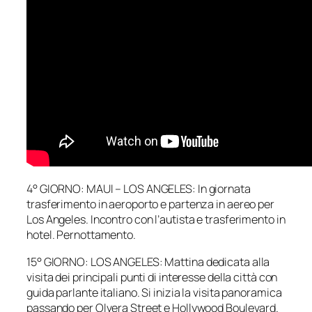
4° GIORNO: MAUI – LOS ANGELES: In giornata
trasferimento in aeroporto e partenza in aereo per
Los Angeles. Incontro con l’autista e trasferimento in
hotel. Pernottamento.
15° GIORNO: LOS ANGELES: Mattina dedicata alla
visita dei principali punti di interesse della città con
guida parlante italiano. Si inizia la visita panoramica
passando per Olvera Street e Hollywood Boulevard.