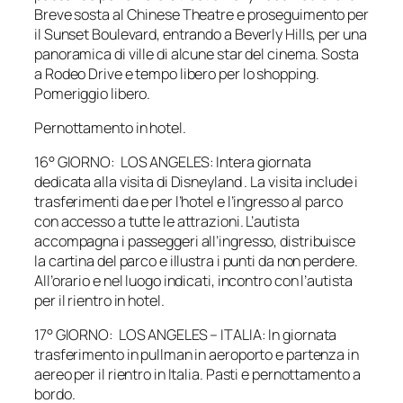
Breve sosta al Chinese Theatre e proseguimento per
il Sunset Boulevard, entrando a Beverly Hills, per una
panoramica di ville di alcune star del cinema. Sosta
a Rodeo Drive e tempo libero per lo shopping.
Pomeriggio libero.
Pernottamento in hotel.
16° GIORNO: LOS ANGELES: Intera giornata
dedicata alla visita di Disneyland . La visita include i
trasferimenti da e per l’hotel e l’ingresso al parco
con accesso a tutte le attrazioni. L’autista
accompagna i passeggeri all’ingresso, distribuisce
la cartina del parco e illustra i punti da non perdere.
All’orario e nel luogo indicati, incontro con l’autista
per il rientro in hotel.
17° GIORNO: LOS ANGELES – ITALIA: In giornata
trasferimento in pullman in aeroporto e partenza in
aereo per il rientro in Italia. Pasti e pernottamento a
bordo.