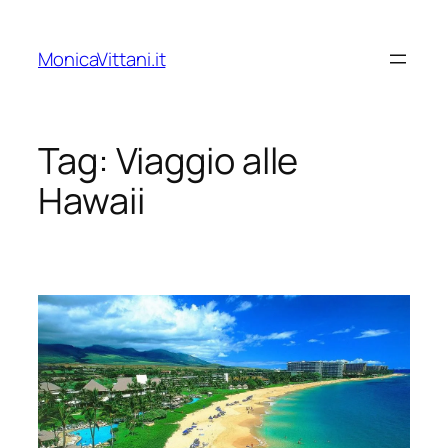
Vai
al
MonicaVittani.it
contenuto
Tag:
Viaggio alle
Hawaii