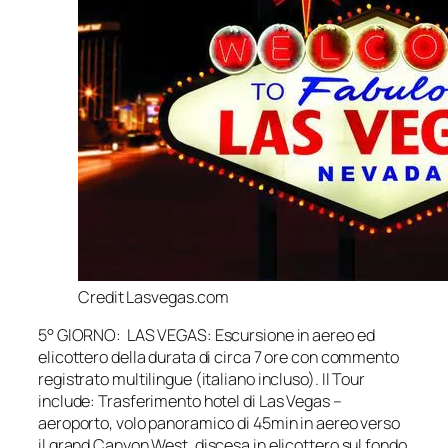
Credit Lasvegas.com
5° GIORNO: LAS VEGAS: Escursione in aereo ed
elicottero della durata di circa 7 ore con commento
registrato multilingue (italiano incluso). Il Tour
include: Trasferimento hotel di Las Vegas –
aeroporto, volo panoramico di 45min in aereo verso
il grand Canyon West, discesa in elicottero sul fondo