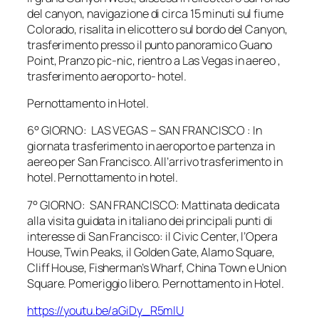
del canyon, navigazione di circa 15 minuti sul fiume
Colorado, risalita in elicottero sul bordo del Canyon,
trasferimento presso il punto panoramico Guano
Point, Pranzo pic-nic, rientro a Las Vegas in aereo ,
trasferimento aeroporto- hotel.
Pernottamento in Hotel.
6° GIORNO: LAS VEGAS – SAN FRANCISCO : In
giornata trasferimento in aeroporto e partenza in
aereo per San Francisco. All’arrivo trasferimento in
hotel. Pernottamento in hotel.
7° GIORNO: SAN FRANCISCO: Mattinata dedicata
alla visita guidata in italiano dei principali punti di
interesse di San Francisco: il Civic Center, l’Opera
House, Twin Peaks, il Golden Gate, Alamo Square,
Cliff House, Fisherman’s Wharf, China Town e Union
Square. Pomeriggio libero. Pernottamento in Hotel.
https://youtu.be/aGiDy_R5mlU