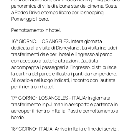
panoramica di ville di alcune star del cinema. Sosta
a Rodeo Drive e tempo libero per lo shopping.
Pomeriggio libero.
Pernottamento in hotel.
16° GIORNO: LOS ANGELES: Intera giornata
dedicata alla visita di Disneyland . La visita include i
trasferimenti da e per l’hotel e l’ingresso al parco
con accesso a tutte le attrazioni. L’autista
accompagna i passeggeri all’ingresso, distribuisce
la cartina del parco e illustra i punti da non perdere.
All’orario e nel luogo indicati, incontro con l’autista
per il rientro in hotel.
17° GIORNO: LOS ANGELES – ITALIA: In giornata
trasferimento in pullman in aeroporto e partenza in
aereo per il rientro in Italia. Pasti e pernottamento a
bordo.
18° GIORNO: ITALIA: Arrivo in Italia e fine dei servizi.