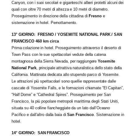
Canyon, con i suoi secolari e giganteschi alberi protetti alcuni dei
quali con oltre 70 metri di altezza e 10 metri di diametro.
Proseguimento in direzione della cittadina di
Fresno
e
sistemazione in hotel. Pernottamento.
13° GIORNO: FRESNO / YOSEMITE NATIONAL PARK / SAN
FRANCISCO 460 km circa
Prima colazione in hotel. Proseguimento attraverso il deserto di
Town Pass con le sue spettacolari vedute della catena
montagnosa della Sierra Nevada, per raggiungere
Yosemite
National Park
, principale attrattiva naturalistica dello stato della
California. Mattinata dedicata allo stupendo parco di Yosemite.
Le attrazioni più spettacolari sono quellie rappresentate dalle
cascate di Yosemite Falls, e le formazioni chiamate “El Capitan”,
“Half Dome” e “Cathedral Spires”. Proseguimento per San
Francisco, la più popolare metropoli marittima degli Stati Uniti,
situata su 40 colline fiancheggiate da un lato dall’Oceano
Pacifico e dall’altro dalla baia di
San Francisco
. Sistemazione in
hotel
.
14° GIORNO: SAN FRANCISCO