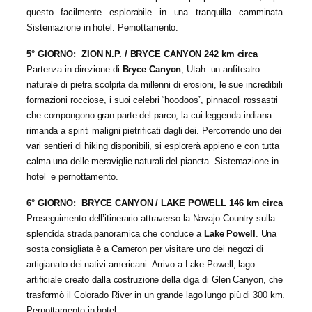
questo facilmente esplorabile in una tranquilla camminata.
Sistemazione in hotel. Pernottamento.
5° GIORNO: ZION N.P. / BRYCE CANYON 242 km circa
Partenza in direzione di
Bryce Canyon
, Utah: un anfiteatro
naturale di pietra scolpita da millenni di erosioni, le sue incredibili
formazioni rocciose, i suoi celebri “hoodoos”, pinnacoli rossastri
che compongono gran parte del parco, la cui leggenda indiana
rimanda a spiriti maligni pietrificati dagli dei. Percorrendo uno dei
vari sentieri di hiking disponibili, si esplorerà appieno e con tutta
calma una delle meraviglie naturali del pianeta. Sistemazione in
hotel e pernottamento.
6° GIORNO: BRYCE CANYON / LAKE POWELL 146 km circa
Proseguimento dell’itinerario attraverso la Navajo Country sulla
splendida strada panoramica che conduce a
Lake Powell
. Una
sosta consigliata è a Cameron per visitare uno dei negozi di
artigianato dei nativi americani. Arrivo a Lake Powell, lago
artificiale creato dalla costruzione della diga di Glen Canyon, che
trasformò il Colorado River in un grande lago lungo più di 300 km.
Pernottamento in hotel.