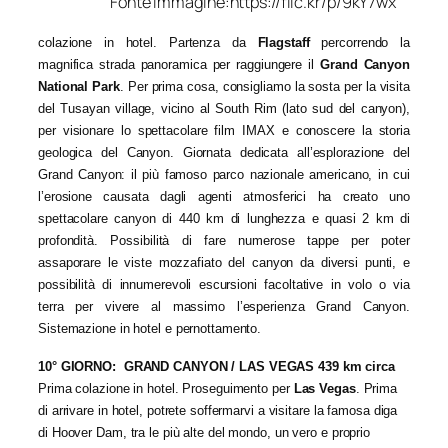
Fonte immagine:https://flic.kr/p/9kY7wx
colazione in hotel. Partenza da
Flagstaff
percorrendo la
magnifica strada panoramica per raggiungere il
Grand Canyon
National Park
. Per prima cosa, consigliamo la sosta per la visita
del Tusayan village, vicino al South Rim (lato sud del canyon),
per visionare lo spettacolare film IMAX e conoscere la storia
geologica del Canyon. Giornata dedicata all’esplorazione del
Grand Canyon: il più famoso parco nazionale americano, in cui
l’erosione causata dagli agenti atmosferici ha creato uno
spettacolare canyon di 440 km di lunghezza e quasi 2 km di
profondità. Possibilità di fare numerose tappe per poter
assaporare le viste mozzafiato del canyon da diversi punti, e
possibilità di innumerevoli escursioni facoltative in volo o via
terra per vivere al massimo l’esperienza Grand Canyon.
Sistemazione in hotel e pernottamento.
10° GIORNO: GRAND CANYON / LAS VEGAS 439 km circa
Prima colazione in hotel. Proseguimento per
Las Vegas
. Prima
di arrivare in hotel, potrete soffermarvi a visitare la famosa diga
di Hoover Dam, tra le più alte del mondo, un vero e proprio