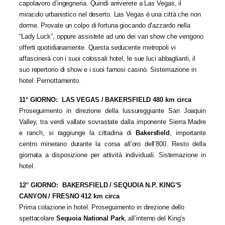
capolavoro d’ingegneria. Quindi arriverete a Las Vegas, il
miracolo urbanistico nel deserto. Las Vegas è una città che non
dorme. Provate un colpo di fortuna giocando d’azzardo nella
“Lady Luck”, oppure assistete ad uno dei vari show che vengono
offerti quotidianamente. Questa seducente metropoli vi
affascinerà con i suoi colossali hotel, le sue luci abbaglianti, il
suo repertorio di show e i suoi famosi casinò. Sistemazione in
hot
el.
Pernottamento.
11° GIORNO: LAS VEGAS / BAKERSFIELD 480 km circa
Proseguimento in direzione della lussureggiante San Joaquin
Valley, tra verdi vallate sovrastate dalla imponente Sierra Madre
e ranch, si raggiunge la cittadina di
Bakersfield
, importante
centro minerario durante la corsa all’oro dell’800. Resto della
giornata a disposizione per attività individuali. Sistemazione in
hotel.
12° GIORNO: BAKERSFIELD / SEQUOIA N.P. KING’S
CANYON / FRESNO 412 km circa
Prima colazione in hotel. Proseguimento in direzione dello
spettacolare
Sequoia National Park
, all’interno del King’s