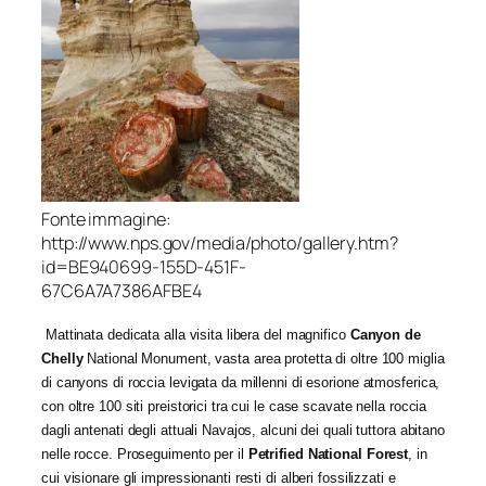
Fonte immagine:
http://www.nps.gov/media/photo/gallery.htm?
id=BE940699-155D-451F-
67C6A7A7386AFBE4
Mattinata dedicata alla visita libera del magnifico
Canyon de
Chelly
National Monument, vasta area protetta di oltre 100 miglia
di canyons di roccia levigata da millenni di esorione atmosferica,
con oltre 100 siti preistorici tra cui le case scavate nella roccia
dagli antenati degli attuali Navajos, alcuni dei quali tuttora abitano
nelle rocce. Proseguimento per il
Petrified National Forest
, in
cui visionare gli impressionanti resti di alberi fossilizzati e