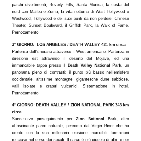
parchi divertimenti, Beverly Hills, Santa Monica, la costa del
nord con Malibu e Zuma, la vita notturna di West Hollywood e
Westwood, Hollywood e dei suoi punti da non perdere: Chinese
Theater, Sunset Boulevard, il Griffith Park, la Walk of Fame.
Pernottamento.
3° GIORNO: LOS ANGELES / DEATH VALLEY 421 km circa
Partenza dell’itinerario attraverso il West americano. Partenza in
direzione est attraverso il deserto del Mojave, ed una
immancabile tappa presso il
Death Valley National Park
, un
panorama pieno di contrasti: il punto più basso nell’emisfero
occidentale, altissime montagne, gigantesche dune sabbiose,
valli isolate e crateri vulcanici. Sistemazione in hotel
.
Pernottamento.
4° GIORNO:
DEATH VALLEY / ZION NATIONAL PARK 343 km
circa
Successivo proseguimento per
Zion National Park
, altro
affascinante parco naturale, percorso dal Virgin River che ha
creato con la sua millenaria erosione incredibili formazioni
rocciose nel corso dei secoli. Il parco è più piccolo di altri, e per