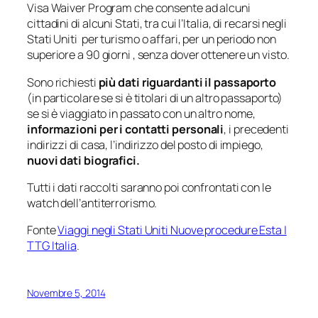
Visa Waiver Program che consente ad alcuni
cittadini di alcuni Stati, tra cui l’Italia, di recarsi negli
Stati Uniti per turismo o affari, per un periodo non
superiore a 90 giorni , senza dover ottenere un visto.
Sono richiesti
più dati riguardanti il passaporto
(in particolare se si è titolari di un altro passaporto)
se si è viaggiato in passato con un altro nome,
informazioni per i contatti personali
, i precedenti
indirizzi di casa, l’indirizzo del posto di impiego,
nuovi dati biografici.
Tutti i dati raccolti saranno poi confrontati con le
watch dell’antiterrorismo.
Fonte
Viaggi negli Stati Uniti Nuove procedure Esta |
TTG Italia
.
Novembre 5, 2014