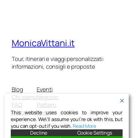
MonicaVittani.it
Tour, itinerari e viaggi personalizzati:
informazioni, consigli e proposte
Blog
Eventi
Chi siamo
Negozio
FAQ
Pattern
Autori
Temi
This website uses cookies to improve your
experience. We\'ll assume you\'re ok with this, but
you can opt-out if you wish.
Read More
Decline
Cookie Settings