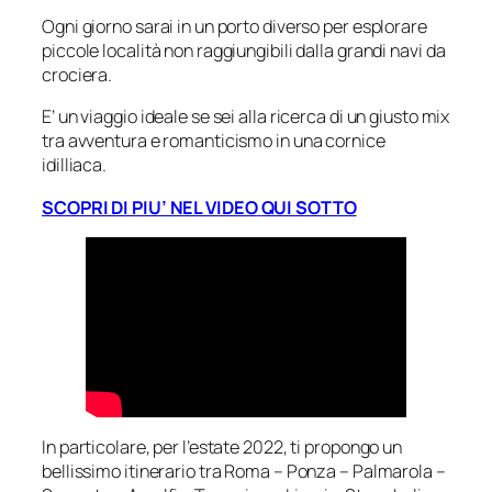
Ogni giorno sarai in un porto diverso per esplorare
piccole località non raggiungibili dalla grandi navi da
crociera.
E’ un viaggio ideale se sei alla ricerca di un giusto mix
tra avventura e romanticismo in una cornice
idilliaca.
SCOPRI DI PIU’ NEL VIDEO
QUI SOTTO
In particolare, per l’estate 2022, ti propongo un
bellissimo itinerario tra Roma – Ponza – Palmarola –