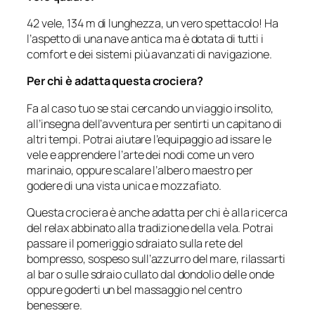
42 vele, 134 m di lunghezza, un vero spettacolo! Ha
l’aspetto di una nave antica ma è dotata di tutti i
comfort e dei sistemi più avanzati di navigazione.
Per chi è adatta questa crociera?
Fa al caso tuo se stai cercando un viaggio insolito,
all’insegna dell’avventura per sentirti un capitano di
altri tempi. Potrai aiutare l’equipaggio ad issare le
vele e apprendere l’arte dei nodi come un vero
marinaio, oppure scalare l’albero maestro per
godere di una vista unica e mozzafiato.
Questa crociera è anche adatta per chi è alla ricerca
del relax abbinato alla tradizione della vela. Potrai
passare il pomeriggio sdraiato sulla rete del
bompresso, sospeso sull’azzurro del mare, rilassarti
al bar o sulle sdraio cullato dal dondolio delle onde
oppure goderti un bel massaggio nel centro
benessere.