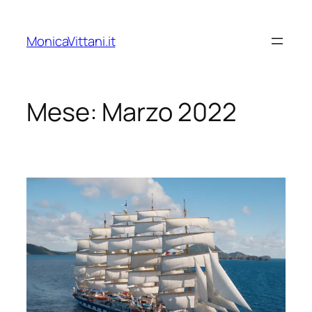
Vai
al
MonicaVittani.it
contenuto
Mese:
Marzo 2022