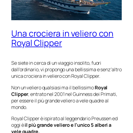
Una crociera in veliero con
Royal Clipper
Se siete in cerca di un viaggio insolito, fuori
dall’ordinario, vi propongo una bellissima e senz’altro
unica crociera in veliero con Royal Clipper.
Non un veliero qualsiasi ma il bellissimo
Royal
Clipper
, entrato nel 2001 nel Guinness dei Primati,
per essere il più grande veliero a vele quadre al
mondo.
Royal Clipper è ispirato al leggendario Preussen ed
oggi è
il più grande veliero e l’unico 5 alberi a
vele quadre.