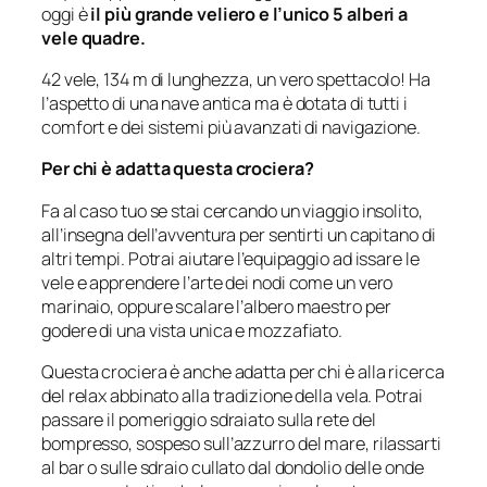
oggi è
il più grande veliero e l’unico 5 alberi a
vele quadre.
42 vele, 134 m di lunghezza, un vero spettacolo! Ha
l’aspetto di una nave antica ma è dotata di tutti i
comfort e dei sistemi più avanzati di navigazione.
Per chi è adatta questa crociera?
Fa al caso tuo se stai cercando un viaggio insolito,
all’insegna dell’avventura per sentirti un capitano di
altri tempi. Potrai aiutare l’equipaggio ad issare le
vele e apprendere l’arte dei nodi come un vero
marinaio, oppure scalare l’albero maestro per
godere di una vista unica e mozzafiato.
Questa crociera è anche adatta per chi è alla ricerca
del relax abbinato alla tradizione della vela. Potrai
passare il pomeriggio sdraiato sulla rete del
bompresso, sospeso sull’azzurro del mare, rilassarti
al bar o sulle sdraio cullato dal dondolio delle onde