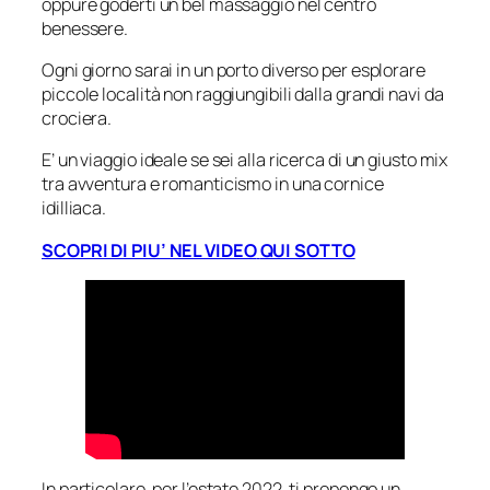
oppure goderti un bel massaggio nel centro
benessere.
Ogni giorno sarai in un porto diverso per esplorare
piccole località non raggiungibili dalla grandi navi da
crociera.
E’ un viaggio ideale se sei alla ricerca di un giusto mix
tra avventura e romanticismo in una cornice
idilliaca.
SCOPRI DI PIU’ NEL VIDEO
QUI SOTTO
In particolare, per l’estate 2022, ti propongo un