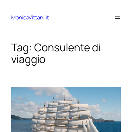
Vai
al
MonicaVittani.it
contenuto
Tag:
Consulente di
viaggio