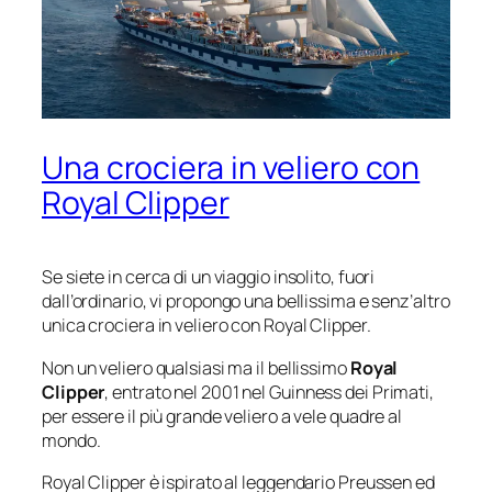
Una crociera in veliero con
Royal Clipper
Se siete in cerca di un viaggio insolito, fuori
dall’ordinario, vi propongo una bellissima e senz’altro
unica crociera in veliero con Royal Clipper.
Non un veliero qualsiasi ma il bellissimo
Royal
Clipper
, entrato nel 2001 nel Guinness dei Primati,
per essere il più grande veliero a vele quadre al
mondo.
Royal Clipper è ispirato al leggendario Preussen ed