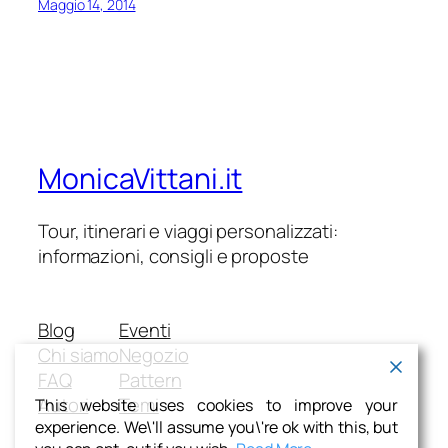
Maggio 14, 2014
MonicaVittani.it
Tour, itinerari e viaggi personalizzati:
informazioni, consigli e proposte
Blog
Eventi
Chi siamo
Negozio
FAQ
Pattern
Autori
Temi
This website uses cookies to improve your
experience. We\'ll assume you\'re ok with this, but