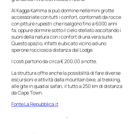
Al Kagga Kamma si può dormine nelle mini grotte
accessoriate con tutti i confort, contornati da rocce
con pitture rupestri che risalgono fino a 6000 anni
fa, oppure dormire sotto il cielo stellato ascoltando i
suoni della natura con i confort di una vera suite.
Questo spazio, infatti è ubicato vicino ad uno
sperone roccioso a distanza dal Lodge.
I costi partono da circa € 200,00 a notte.
La struttura offre anche la possibilità di fare diverse
escursioni e attività dalla mountain bike, al trekking,
alle gite in quad ai safari, il tutto a 250 km di distanza
da Cape Town.
Fonte La Repubblica.it