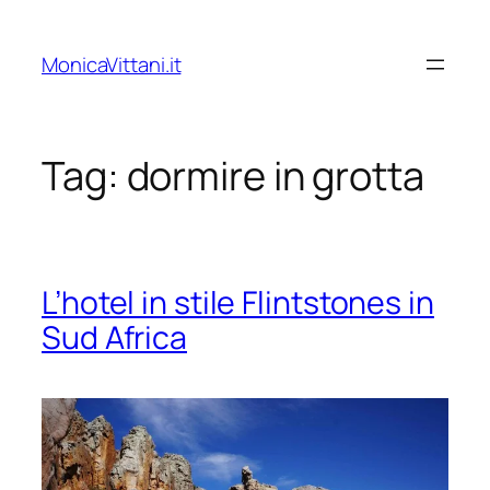
Vai
al
MonicaVittani.it
contenuto
Tag:
dormire in grotta
L’hotel in stile Flintstones in
Sud Africa