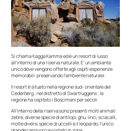
Si chiama Kagga Kamma ed è un resort di lusso
all’interno di una riserva naturale. E’ un ambiante
unico dove vengono offerte agli ospiti esperienze
memorabili preservando l’ambiente naturale.
Il resort è situato nella regione sud- orientale del
Cederberg , nel distretto di Swartruggens ; la
regione ha ospitato i Boscimani per secoli.
All’interno della riserva sono presenti molti animali:
zebre, diverse specie di antilopi, gnu, linci, sciacalli,
molte diversi specie di uccelli e il leopardo, l’unico
grande carnivoro avvistato in zona.