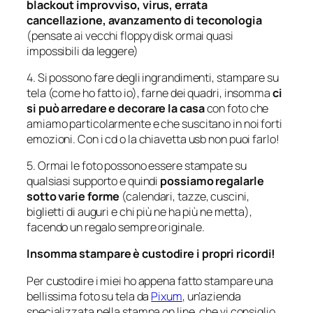
blackout improvviso, virus, errata
cancellazione, avanzamento di teconologia
(pensate ai vecchi floppy disk ormai quasi
impossibili da leggere)
4. Si possono fare degli ingrandimenti, stampare su
tela (come ho fatto io), farne dei quadri, insomma
ci
si può arredare e decorare la casa
con foto che
amiamo particolarmente e che suscitano in noi forti
emozioni. Con i cd o la chiavetta usb non puoi farlo!
5. Ormai le foto possono essere stampate su
qualsiasi supporto e quindi
possiamo regalarle
sotto varie forme
(calendari, tazze, cuscini,
biglietti di auguri e chi più ne ha più ne metta),
facendo un regalo sempre originale.
Insomma stampare è custodire i propri ricordi!
Per custodire i miei ho appena fatto stampare una
bellissima foto su tela da
Pixum
, un’azienda
specializzata nella stampa on line, che vi consiglio.