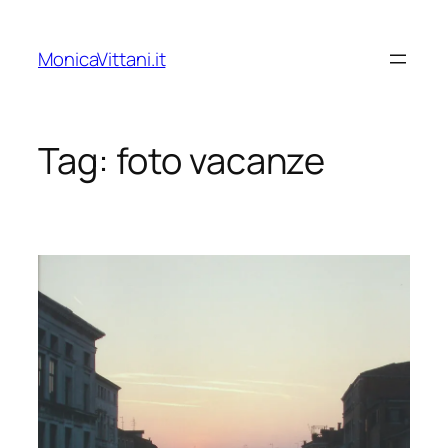
Vai
al
MonicaVittani.it
contenuto
Tag:
foto vacanze