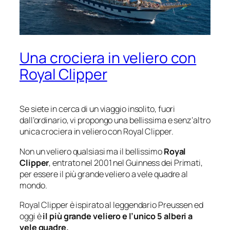
Una crociera in veliero con
Royal Clipper
Se siete in cerca di un viaggio insolito, fuori
dall’ordinario, vi propongo una bellissima e senz’altro
unica crociera in veliero con Royal Clipper.
Non un veliero qualsiasi ma il bellissimo
Royal
Clipper
, entrato nel 2001 nel Guinness dei Primati,
per essere il più grande veliero a vele quadre al
mondo.
Royal Clipper è ispirato al leggendario Preussen ed
oggi è
il più grande veliero e l’unico 5 alberi a
vele quadre.