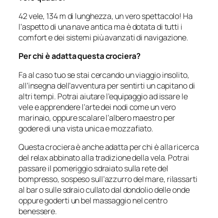
42 vele, 134 m di lunghezza, un vero spettacolo! Ha
l’aspetto di una nave antica ma è dotata di tutti i
comfort e dei sistemi più avanzati di navigazione.
Per chi è adatta questa crociera?
Fa al caso tuo se stai cercando un viaggio insolito,
all’insegna dell’avventura per sentirti un capitano di
altri tempi. Potrai aiutare l’equipaggio ad issare le
vele e apprendere l’arte dei nodi come un vero
marinaio, oppure scalare l’albero maestro per
godere di una vista unica e mozzafiato.
Questa crociera è anche adatta per chi è alla ricerca
del relax abbinato alla tradizione della vela. Potrai
passare il pomeriggio sdraiato sulla rete del
bompresso, sospeso sull’azzurro del mare, rilassarti
al bar o sulle sdraio cullato dal dondolio delle onde
oppure goderti un bel massaggio nel centro
benessere.