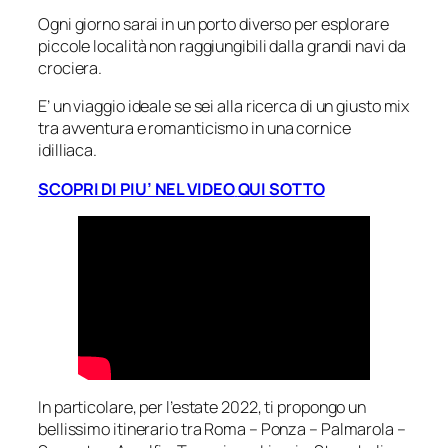
Ogni giorno sarai in un porto diverso per esplorare
piccole località non raggiungibili dalla grandi navi da
crociera.
E’ un viaggio ideale se sei alla ricerca di un giusto mix
tra avventura e romanticismo in una cornice
idilliaca.
SCOPRI DI PIU’ NEL VIDEO
QUI SOTTO
In particolare, per l’estate 2022, ti propongo un
bellissimo itinerario tra Roma – Ponza – Palmarola –