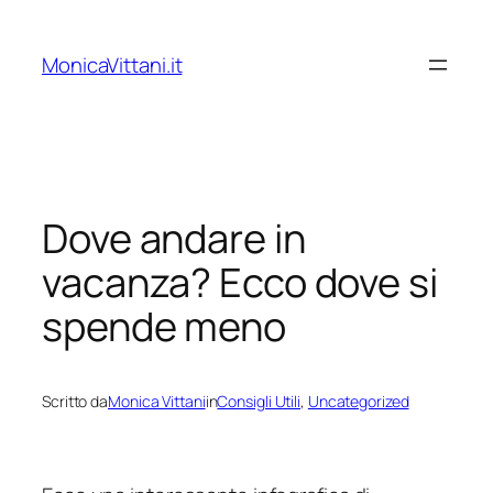
Vai
al
MonicaVittani.it
contenuto
Dove andare in
vacanza? Ecco dove si
spende meno
Scritto da
Monica Vittani
in
Consigli Utili
, 
Uncategorized